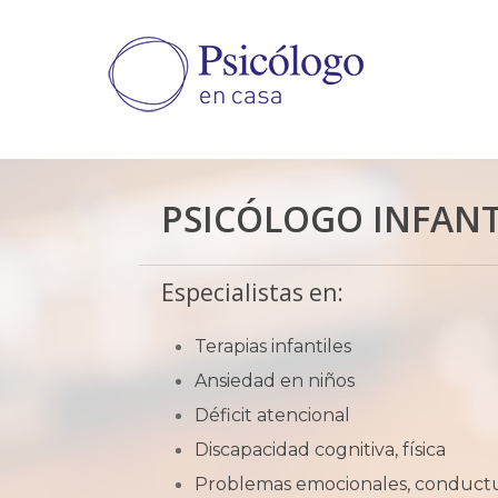
Skip
to
main
content
PSICÓLOGO INFANTI
Especialistas en:
Terapias infantiles
Ansiedad en niños
Déficit atencional
Discapacidad cognitiva, física
Problemas emocionales, conduct