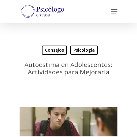
Skip
Menu
to
main
content
Consejos
Psicología
Autoestima en Adolescentes:
Actividades para Mejorarla